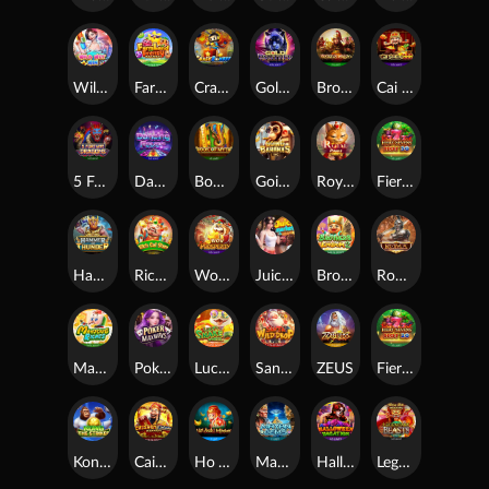
Wild Wet Win
Farmland Frenzy Maxways
Crazy Bomber
Gold Panther
Brothers kingdom
Cai Shen 888
5 Fortune Dragons
Dancing Fever
Book of Myth
Going Bananas Inc
Royal Paws Maxways
Fiery Sevens Hot 50
Hammer of Thunder
Rich Caishen
Wow Prosperity
Juicy Market
Brothers Kingdom 2
Roma
Mahjong Riches
Poker Maxways
Lucky Snake Wheel
Santa Wild Drop
ZEUS
Fiery Sevens Hot 20
Kong The Striker
Caishen Deluxe Maxways
Ho Yeah Monkey
Mayan Gems
Halloween Vacation
Legendary Beasts Saga