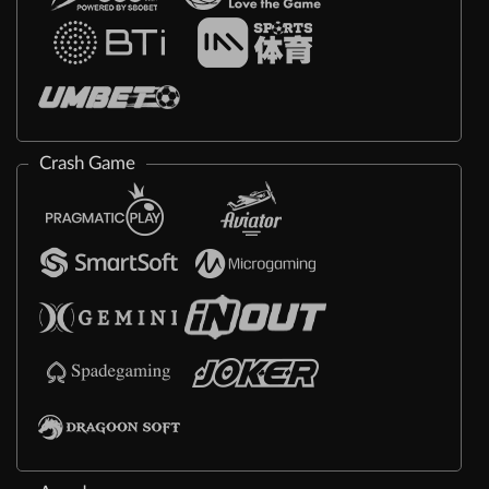
Crash Game