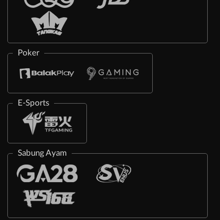
Poker
E-Sports
Sabung Ayam