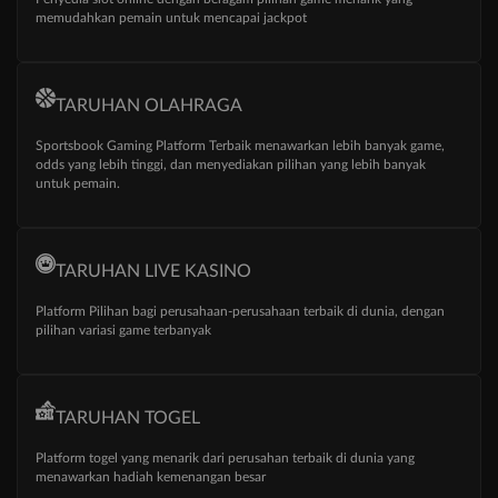
memudahkan pemain untuk mencapai jackpot
TARUHAN OLAHRAGA
Sportsbook Gaming Platform Terbaik menawarkan lebih banyak game,
odds yang lebih tinggi, dan menyediakan pilihan yang lebih banyak
untuk pemain.
TARUHAN LIVE KASINO
Platform Pilihan bagi perusahaan-perusahaan terbaik di dunia, dengan
pilihan variasi game terbanyak
TARUHAN TOGEL
Platform togel yang menarik dari perusahan terbaik di dunia yang
menawarkan hadiah kemenangan besar