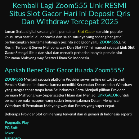
Kembali Lagi Zoom555 Link RESMI
Situs Slot Gacor Hari ini Deposit Qris
Dan Withdraw Tercepat 2025
Jaman Serba digital sekarang ini , permainan
Slot Gacor
semakin populer
khususnya saat ini di Indonesia dan salah satunya yang sedang hangat di
perbincangkan terutama kalangan pecinta slot gacor yaitu
ZOOM555
,Link
Resmi Terfavorit Server Mahyong way Dan Slot777 ini muncul sebagai
Link Slot
Gacor
Sebagai Situs dan viral dan menarik perhatian banyak pemain slot
Terutama Mahyong way Scatter Hitam Se-Indonesia.
Apakah Bener Slot Gacor itu ada Zoom555?
ZOOM555
Menjadi sebuah platform Provider server online untuk Seluruh
Pemain Slotter di indonesia karena memiliki Kecepatan Deposit dan Withdraw
yang sangat cepat tanpa lama Se Indonesia Serta Menjadi pilihan Provider
bermain Mahyong way Super scatter Hitam dan Menjadi
Link GACOR
untuk
pemain pemula maupun yang sudah berpengalaman Dalam Mengincar
Withdraw di Permainan Mahyong way dan Proses yang super cepat.
Beberapa Provider Slot online yang terkenal dan di gemari di Indonesia seperti:
Pragmatic Play
PG Soft
Joker
Habanero