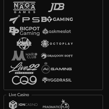
Live Casino