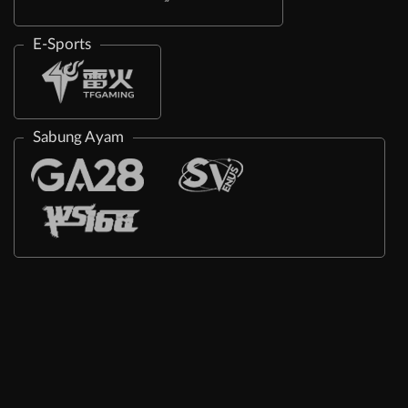
E-Sports
Sabung Ayam