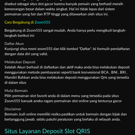
disebut sebagai situs slot gacor karena banyak pemain yang berhasil meraih
kemenangan besar dalam waktu singkat. Hal ini tidak lepas dari sistem
permainan yang fair dan RTP tinggi yang ditawarkan oleh situs ini.
Cara Bergabung di
Zoom555
Bergabung di Zoom555 sangat mudah. Anda hanya perlu mengikuti langkah-
langkah berikut ini:
Daftar Akun
Kunjungi situs resmi zoom555 dan klik tombol "Daftar". Isi formulir pendaftaran
dengan data diri yang valid.
Melakukan Deposit
Setelah Akun berhasil di daftarkan dan aktif maka anda bisa melakukan deposit
menggunakan metode pembayaran seperti bank konvesional BCA , BNI , BRI ,
Mandiri Bahkan anda bisa melakukan deposit menggunakan Qris yang tersedia
di dalam situs
Mulai Bermain
Pilih permainan slot favorit anda di dalam menu yang tersedia pada situs
Zoom555 banyak aneka ragam permainan slot online yang tentunya gacor
Disclaimer
Bermain Judi online memiliki resiko.pastikan untuk bermain dengan bijak dan
bertanggung jawab. selalu patuhi peraturan yang berlaku di wilayah anda.
Situs Layanan Deposit Slot QRIS