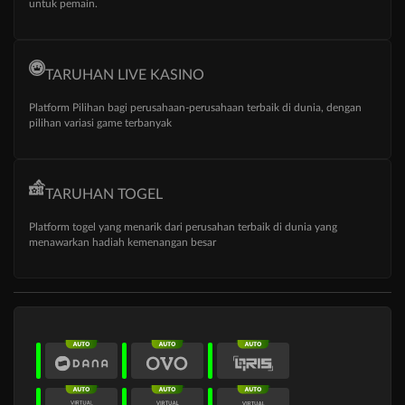
untuk pemain.
TARUHAN LIVE KASINO
Platform Pilihan bagi perusahaan-perusahaan terbaik di dunia, dengan
pilihan variasi game terbanyak
TARUHAN TOGEL
Platform togel yang menarik dari perusahan terbaik di dunia yang
menawarkan hadiah kemenangan besar