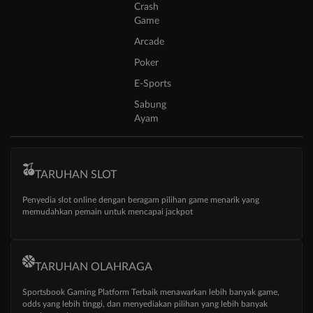
Crash
Game
Arcade
Poker
E-Sports
Sabung
Ayam
TARUHAN SLOT
Penyedia slot online dengan beragam pilihan game menarik yang
memudahkan pemain untuk mencapai jackpot
TARUHAN OLAHRAGA
Sportsbook Gaming Platform Terbaik menawarkan lebih banyak game,
odds yang lebih tinggi, dan menyediakan pilihan yang lebih banyak