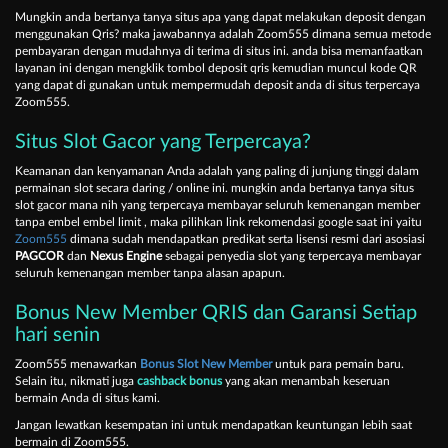
Mungkin anda bertanya tanya situs apa yang dapat melakukan deposit dengan
menggunakan Qris? maka jawabannya adalah Zoom555 dimana semua metode
pembayaran dengan mudahnya di terima di situs ini. anda bisa memanfaatkan
layanan ini dengan mengklik tombol deposit qris kemudian muncul kode QR
yang dapat di gunakan untuk mempermudah deposit anda di situs terpercaya
Zoom555.
Situs Slot Gacor yang Terpercaya?
Keamanan dan kenyamanan Anda adalah yang paling di junjung tinggi dalam
permainan slot secara daring / online ini. mungkin anda bertanya tanya situs
slot gacor mana nih yang terpercaya membayar seluruh kemenangan member
tanpa embel embel limit , maka pilihkan link rekomendasi google saat ini yaitu
Zoom555
dimana sudah mendapatkan predikat serta lisensi resmi dari asosiasi
PAGCOR
dan
Nexus Engine
sebagai penyedia slot yang terpercaya membayar
seluruh kemenangan member tanpa alasan apapun.
Bonus New Member QRIS dan Garansi Setiap
hari senin
Zoom555 menawarkan
Bonus Slot New Member
untuk para pemain baru.
Selain itu, nikmati juga
cashback bonus
yang akan menambah keseruan
bermain Anda di situs kami.
Jangan lewatkan kesempatan ini untuk mendapatkan keuntungan lebih saat
bermain di Zoom555.