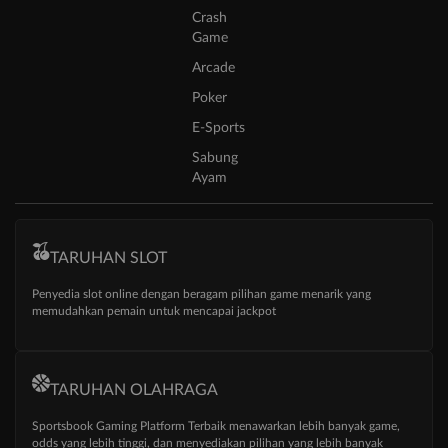
Crash
Game
Arcade
Poker
E-Sports
Sabung
Ayam
TARUHAN SLOT
Penyedia slot online dengan beragam pilihan game menarik yang
memudahkan pemain untuk mencapai jackpot
TARUHAN OLAHRAGA
Sportsbook Gaming Platform Terbaik menawarkan lebih banyak game,
odds yang lebih tinggi, dan menyediakan pilihan yang lebih banyak