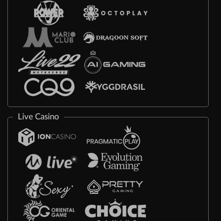
Live Casino