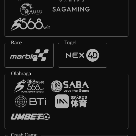
Race
Togel
Olahraga
Crash Game