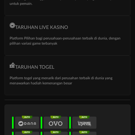
untuk pemain.
TARUHAN LIVE KASINO
Platform Pilihan bagi perusahaan-perusahaan terbaik di dunia, dengan
pilihan variasi game terbanyak
TARUHAN TOGEL
Platform togel yang menarik dari perusahan terbaik di dunia yang
menawarkan hadiah kemenangan besar