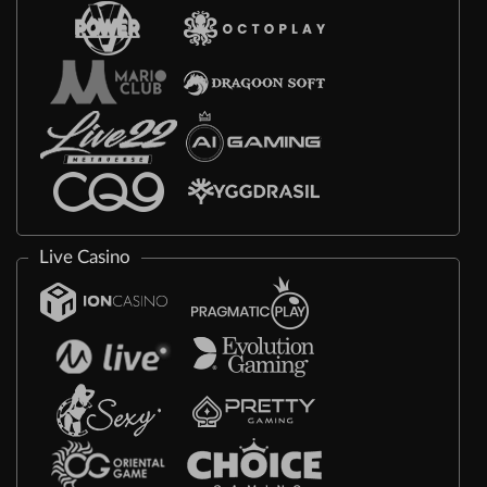
Live Casino