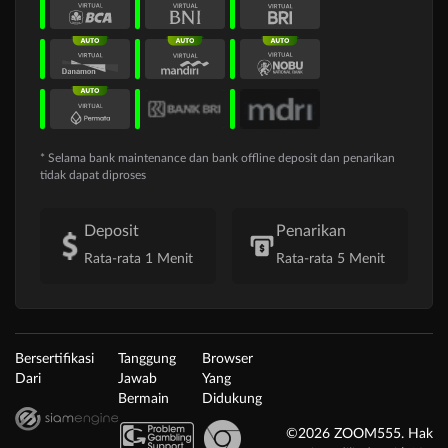
* Selama bank maintenance dan bank offline deposit dan penarikan
tidak dapat diproses
Deposit
Penarikan
Rata-rata 1 Menit
Rata-rata 5 Menit
Bersertifikasi
Tanggung
Browser
Dari
Jawab
Yang
Bermain
Didukung
©2026 ZOOM555. Hak