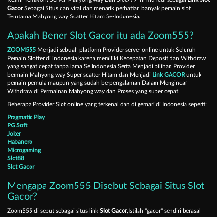
Resmi Terfavorit Server Mahyong way Dan Slot777 ini muncul sebagai
Link Slot
Gacor
Sebagai Situs dan viral dan menarik perhatian banyak pemain slot
Terutama Mahyong way Scatter Hitam Se-Indonesia.
Apakah Bener Slot Gacor itu ada Zoom555?
ZOOM555
Menjadi sebuah platform Provider server online untuk Seluruh
Pemain Slotter di indonesia karena memiliki Kecepatan Deposit dan Withdraw
yang sangat cepat tanpa lama Se Indonesia Serta Menjadi pilihan Provider
bermain Mahyong way Super scatter Hitam dan Menjadi
Link GACOR
untuk
pemain pemula maupun yang sudah berpengalaman Dalam Mengincar
Withdraw di Permainan Mahyong way dan Proses yang super cepat.
Beberapa Provider Slot online yang terkenal dan di gemari di Indonesia seperti:
Pragmatic Play
PG Soft
Joker
Habanero
Microgaming
Slot88
Slot Gacor
Mengapa Zoom555 Disebut Sebagai Situs Slot
Gacor?
Zoom555 di sebut sebagai situs link
Slot Gacor
,Istilah "gacor" sendiri berasal