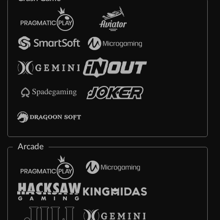
Arcade