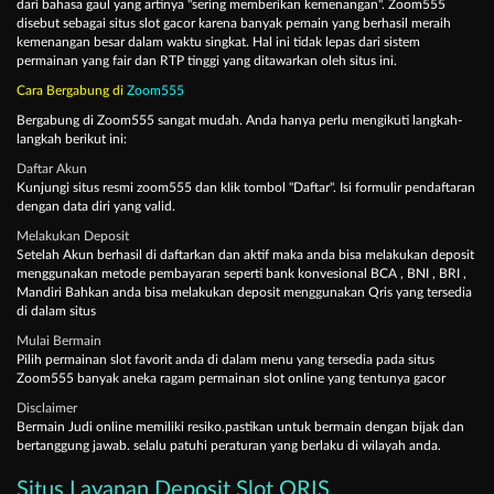
dari bahasa gaul yang artinya "sering memberikan kemenangan". Zoom555
disebut sebagai situs slot gacor karena banyak pemain yang berhasil meraih
kemenangan besar dalam waktu singkat. Hal ini tidak lepas dari sistem
permainan yang fair dan RTP tinggi yang ditawarkan oleh situs ini.
Cara Bergabung di
Zoom555
Bergabung di Zoom555 sangat mudah. Anda hanya perlu mengikuti langkah-
langkah berikut ini:
Daftar Akun
Kunjungi situs resmi zoom555 dan klik tombol "Daftar". Isi formulir pendaftaran
dengan data diri yang valid.
Melakukan Deposit
Setelah Akun berhasil di daftarkan dan aktif maka anda bisa melakukan deposit
menggunakan metode pembayaran seperti bank konvesional BCA , BNI , BRI ,
Mandiri Bahkan anda bisa melakukan deposit menggunakan Qris yang tersedia
di dalam situs
Mulai Bermain
Pilih permainan slot favorit anda di dalam menu yang tersedia pada situs
Zoom555 banyak aneka ragam permainan slot online yang tentunya gacor
Disclaimer
Bermain Judi online memiliki resiko.pastikan untuk bermain dengan bijak dan
bertanggung jawab. selalu patuhi peraturan yang berlaku di wilayah anda.
Situs Layanan Deposit Slot QRIS