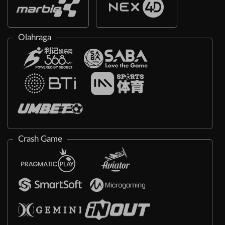
Olahraga
Crash Game