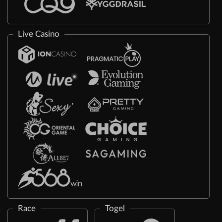
Live Casino
Race
Togel