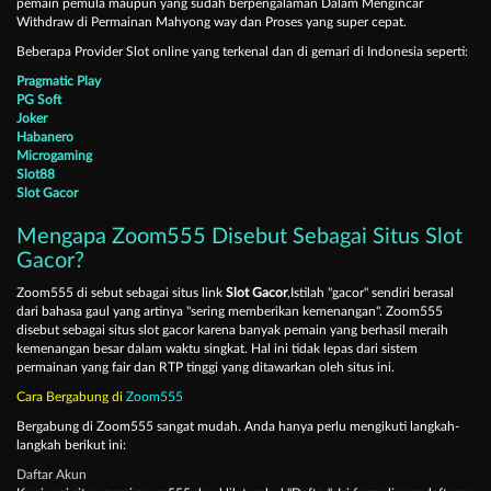
pemain pemula maupun yang sudah berpengalaman Dalam Mengincar
Withdraw di Permainan Mahyong way dan Proses yang super cepat.
Beberapa Provider Slot online yang terkenal dan di gemari di Indonesia seperti:
Pragmatic Play
PG Soft
Joker
Habanero
Microgaming
Slot88
Slot Gacor
Mengapa Zoom555 Disebut Sebagai Situs Slot
Gacor?
Zoom555 di sebut sebagai situs link
Slot Gacor
,Istilah "gacor" sendiri berasal
dari bahasa gaul yang artinya "sering memberikan kemenangan". Zoom555
disebut sebagai situs slot gacor karena banyak pemain yang berhasil meraih
kemenangan besar dalam waktu singkat. Hal ini tidak lepas dari sistem
permainan yang fair dan RTP tinggi yang ditawarkan oleh situs ini.
Cara Bergabung di
Zoom555
Bergabung di Zoom555 sangat mudah. Anda hanya perlu mengikuti langkah-
langkah berikut ini:
Daftar Akun