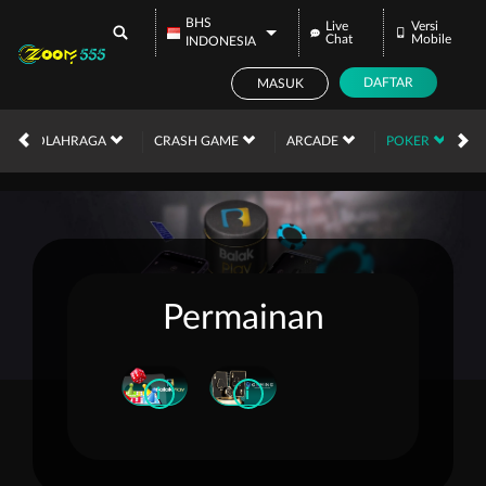
BHS
Live
Versi
Chat
Mobile
INDONESIA
DAFTAR
MASUK
OLAHRAGA
CRASH GAME
ARCADE
POKER
E
Permainan
i
i