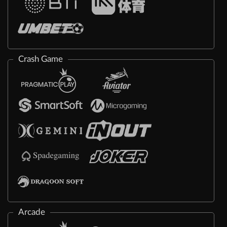
Crash Game
Arcade