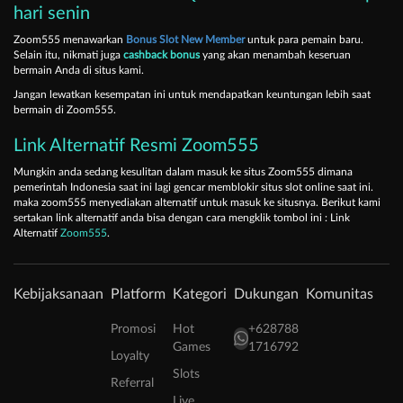
hari senin
Zoom555 menawarkan
Bonus Slot New Member
untuk para pemain baru.
Selain itu, nikmati juga
cashback bonus
yang akan menambah keseruan
bermain Anda di situs kami.
Jangan lewatkan kesempatan ini untuk mendapatkan keuntungan lebih saat
bermain di Zoom555.
Link Alternatif Resmi Zoom555
Mungkin anda sedang kesulitan dalam masuk ke situs Zoom555 dimana
pemerintah Indonesia saat ini lagi gencar memblokir situs slot online saat ini.
maka zoom555 menyediakan alternatif untuk masuk ke situsnya. Berikut kami
sertakan link alternatif anda bisa dengan cara mengklik tombol ini : Link
Alternatif
Zoom555
.
Kebijaksanaan
Platform
Kategori
Dukungan
Komunitas
Promosi
Hot
+628788
Games
1716792
Loyalty
Slots
Referral
Live