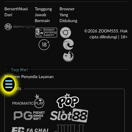
Bersertifikasi
Tanggung
Browser
Dari
Jawab
Yang
Bermain
Didukung
©2026 ZOOM555. Hak
cipta dilindungi | 18+
Tap Me!
Platform Penyedia Layanan
Slots