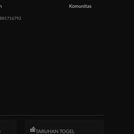
n
Komunitas
881716792
O
TARUHAN TOGEL