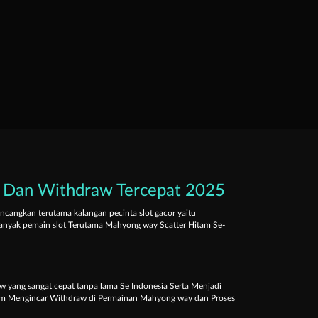
is Dan Withdraw Tercepat 2025
incangkan terutama kalangan pecinta slot gacor yaitu
 banyak pemain slot Terutama Mahyong way Scatter Hitam Se-
w yang sangat cepat tanpa lama Se Indonesia Serta Menjadi
m Mengincar Withdraw di Permainan Mahyong way dan Proses