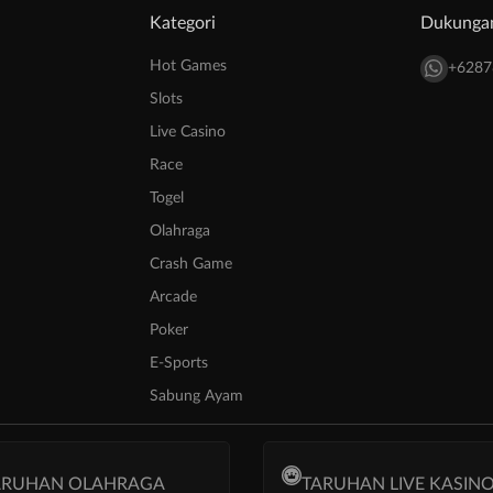
Kategori
Dukunga
Hot Games
+6287
Slots
Live Casino
Race
Togel
Olahraga
Crash Game
Arcade
Poker
E-Sports
Sabung Ayam
ARUHAN OLAHRAGA
TARUHAN LIVE KASIN