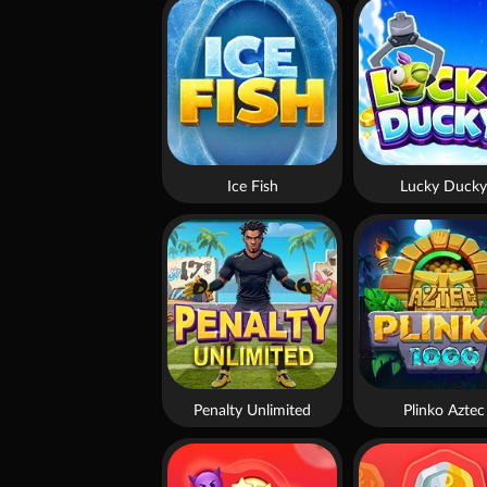
Ice Fish
Lucky Ducky
Penalty Unlimited
Plinko Aztec