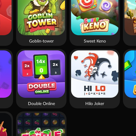
Goblin-tower
Sweet Keno
Double Online
Hilo Joker