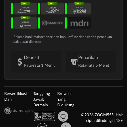
* Selama bank maintenance dan bank offline deposit dan penarikan
tidak dapat diproses
Deposit
Penarikan
Rata-rata 1 Menit
Rata-rata 5 Menit
Bersertifikasi
Tanggung
Browser
Dari
Jawab
Yang
Bermain
Didukung
©2026 ZOOM555. Hak
cipta dilindungi | 18+