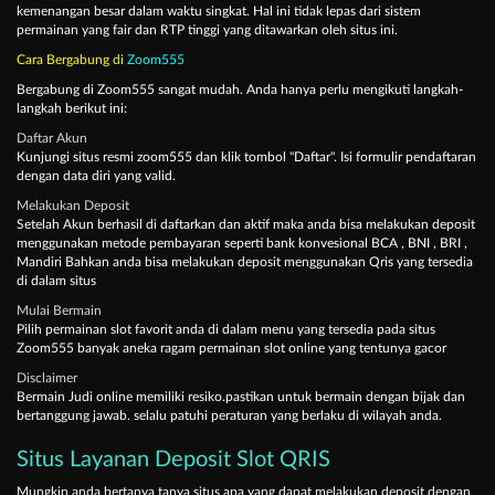
kemenangan besar dalam waktu singkat. Hal ini tidak lepas dari sistem
permainan yang fair dan RTP tinggi yang ditawarkan oleh situs ini.
Cara Bergabung di
Zoom555
Bergabung di Zoom555 sangat mudah. Anda hanya perlu mengikuti langkah-
langkah berikut ini:
Daftar Akun
Kunjungi situs resmi zoom555 dan klik tombol "Daftar". Isi formulir pendaftaran
dengan data diri yang valid.
Melakukan Deposit
Setelah Akun berhasil di daftarkan dan aktif maka anda bisa melakukan deposit
menggunakan metode pembayaran seperti bank konvesional BCA , BNI , BRI ,
Mandiri Bahkan anda bisa melakukan deposit menggunakan Qris yang tersedia
di dalam situs
Mulai Bermain
Pilih permainan slot favorit anda di dalam menu yang tersedia pada situs
Zoom555 banyak aneka ragam permainan slot online yang tentunya gacor
Disclaimer
Bermain Judi online memiliki resiko.pastikan untuk bermain dengan bijak dan
bertanggung jawab. selalu patuhi peraturan yang berlaku di wilayah anda.
Situs Layanan Deposit Slot QRIS
Mungkin anda bertanya tanya situs apa yang dapat melakukan deposit dengan