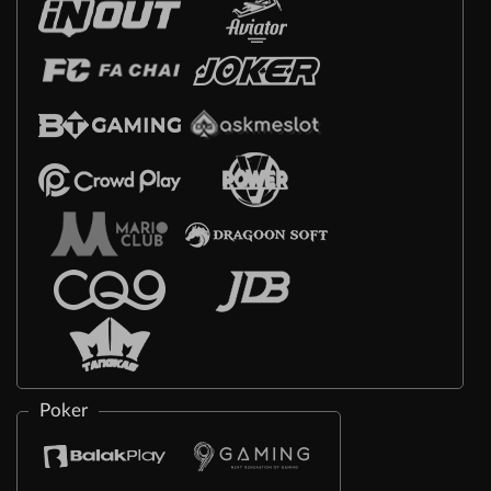
Poker