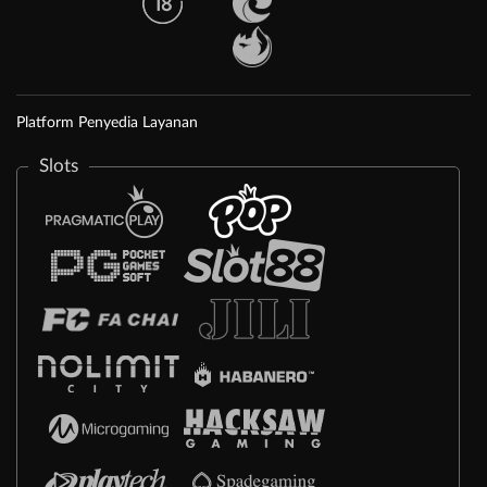
Platform Penyedia Layanan
Slots