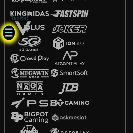
Tap Me!