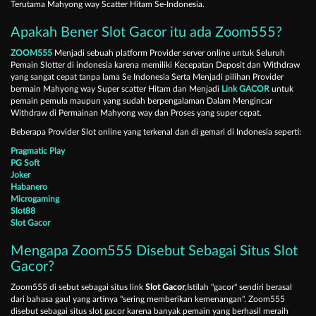
Terutama Mahyong way Scatter Hitam Se-Indonesia.
Apakah Bener Slot Gacor itu ada Zoom555?
ZOOM555
Menjadi sebuah platform Provider server online untuk Seluruh
Pemain Slotter di indonesia karena memiliki Kecepatan Deposit dan Withdraw
yang sangat cepat tanpa lama Se Indonesia Serta Menjadi pilihan Provider
bermain Mahyong way Super scatter Hitam dan Menjadi
Link GACOR
untuk
pemain pemula maupun yang sudah berpengalaman Dalam Mengincar
Withdraw di Permainan Mahyong way dan Proses yang super cepat.
Beberapa Provider Slot online yang terkenal dan di gemari di Indonesia seperti:
Pragmatic Play
PG Soft
Joker
Habanero
Microgaming
Slot88
Slot Gacor
Mengapa Zoom555 Disebut Sebagai Situs Slot
Gacor?
Zoom555 di sebut sebagai situs link
Slot Gacor
,Istilah "gacor" sendiri berasal
dari bahasa gaul yang artinya "sering memberikan kemenangan". Zoom555
disebut sebagai situs slot gacor karena banyak pemain yang berhasil meraih