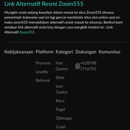
Link Alternatif Resmi Zoom555
Mungkin anda sedang kesulitan dalam masuk ke situs Zoom555 dimana
pemerintah Indonesia saat ini lagi gencar memblokir situs slot online saat ini.
maka zoom555 menyediakan alternatif untuk masuk ke situsnya. Berikut kami
sertakan link alternatif anda bisa dengan cara mengklik tombol ini : Link
Alternatif
Zoom555
.
Kebijaksanaan
Platform
Kategori
Dukungan
Komunitas
Promosi
Hot
+628788
Games
1716792
Loyalty
Slots
Referral
Live
Casino
Race
Togel
Olahraga
Crash