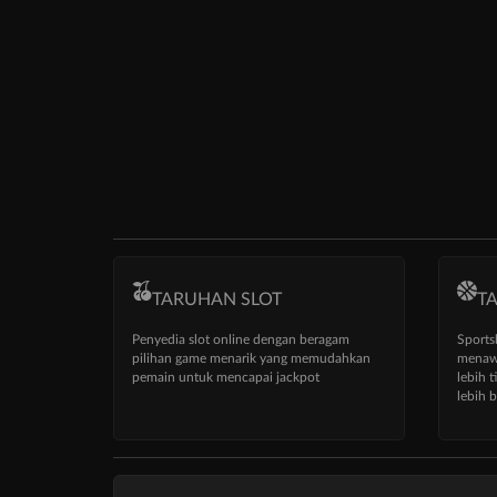
TARUHAN SLOT
T
Penyedia slot online dengan beragam
Sports
pilihan game menarik yang memudahkan
menawa
pemain untuk mencapai jackpot
lebih 
lebih 