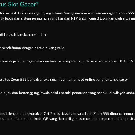
us Slot Gacor?
endiri berasal dari bahasa gaul yang artinya "sering memberikan kemenangan". Zoom555
ak lepas dari sistem permainan yang fair dan RTP tinggi yang ditawarkan oleh situs ini
 langkah-langkah berikut ini:
r pendaftaran dengan data diri yang valid.
lakukan deposit menggunakan metode pembayaran seperti bank konvesional BCA , BNI 
ada situs Zoom555 banyak aneka ragam permainan slot online yang tentunya gacor
n bijak dan bertanggung jawab. selalu patuhi peraturan yang berlaku di wilayah anda.
eposit dengan menggunakan Qris? maka jawabannya adalah Zoom555 dimana semua me
 qris kemudian muncul kode QR yang dapat di gunakan untuk mempermudah deposit a