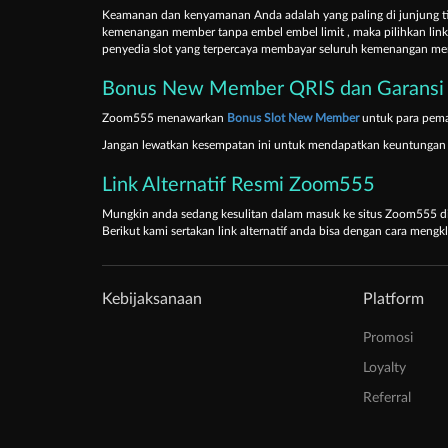
Keamanan dan kenyamanan Anda adalah yang paling di junjung ting
kemenangan member tanpa embel embel limit , maka pilihkan link 
penyedia slot yang terpercaya membayar seluruh kemenangan me
Bonus New Member QRIS dan Garansi S
Zoom555 menawarkan
Bonus Slot New Member
untuk para pemai
Jangan lewatkan kesempatan ini untuk mendapatkan keuntungan 
Link Alternatif Resmi Zoom555
Mungkin anda sedang kesulitan dalam masuk ke situs Zoom555 dima
Berikut kami sertakan link alternatif anda bisa dengan cara mengkli
Kebijaksanaan
Platform
Promosi
Loyalty
Referral