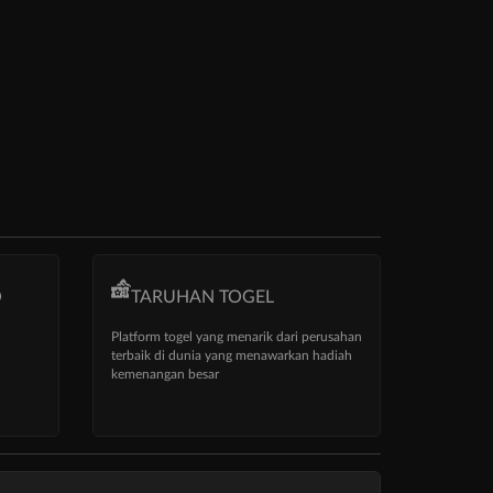
O
TARUHAN TOGEL
Platform togel yang menarik dari perusahan
terbaik di dunia yang menawarkan hadiah
kemenangan besar