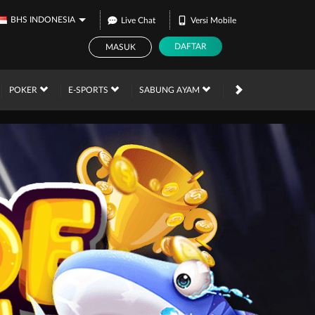
BHS INDONESIA
Live Chat
Versi Mobile
DAFTAR
MASUK
PROMOSI
POKER
E-SPORTS
SABUNG AYAM