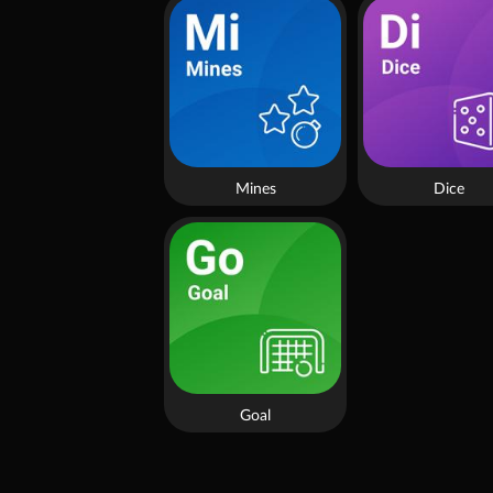
Mines
Dice
Goal