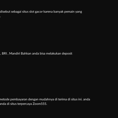
 disebut sebagai situs slot gacor karena banyak pemain yang
.
, BRI , Mandiri Bahkan anda bisa melakukan deposit
tode pembayaran dengan mudahnya di terima di situs ini. anda
nda di situs terpercaya Zoom555.