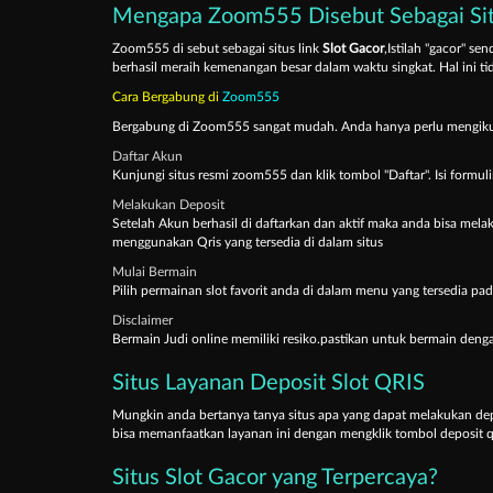
Mengapa Zoom555 Disebut Sebagai Sit
Zoom555 di sebut sebagai situs link
Slot Gacor
,Istilah "gacor" s
berhasil meraih kemenangan besar dalam waktu singkat. Hal ini tid
Cara Bergabung di
Zoom555
Bergabung di Zoom555 sangat mudah. Anda hanya perlu mengikuti
Daftar Akun
Kunjungi situs resmi zoom555 dan klik tombol "Daftar". Isi formuli
Melakukan Deposit
Setelah Akun berhasil di daftarkan dan aktif maka anda bisa me
menggunakan Qris yang tersedia di dalam situs
Mulai Bermain
Pilih permainan slot favorit anda di dalam menu yang tersedia p
Disclaimer
Bermain Judi online memiliki resiko.pastikan untuk bermain denga
Situs Layanan Deposit Slot QRIS
Mungkin anda bertanya tanya situs apa yang dapat melakukan d
bisa memanfaatkan layanan ini dengan mengklik tombol deposit
Situs Slot Gacor yang Terpercaya?