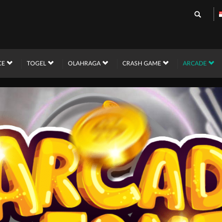
CE
TOGEL
OLAHRAGA
CRASH GAME
ARCADE