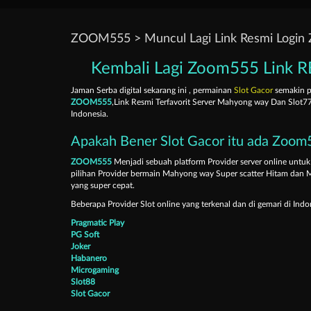
ZOOM555 > Muncul Lagi Link Resmi Login
Kembali Lagi Zoom555 Link RE
Jaman Serba digital sekarang ini , permainan
Slot Gacor
semakin po
ZOOM555
,Link Resmi Terfavorit Server Mahyong way Dan Slot7
Indonesia.
Apakah Bener Slot Gacor itu ada Zoo
ZOOM555
Menjadi sebuah platform Provider server online untuk
pilihan Provider bermain Mahyong way Super scatter Hitam dan 
yang super cepat.
Beberapa Provider Slot online yang terkenal dan di gemari di Indon
Pragmatic Play
PG Soft
Joker
Habanero
Microgaming
Slot88
Slot Gacor