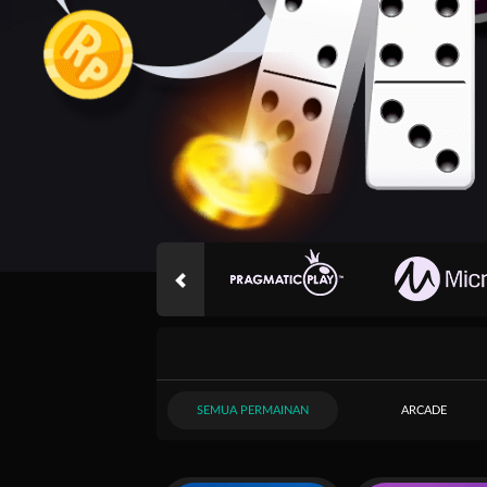
SEMUA PERMAINAN
ARCADE