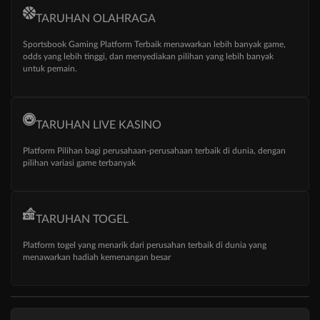
TARUHAN OLAHRAGA
Sportsbook Gaming Platform Terbaik menawarkan lebih banyak game,
odds yang lebih tinggi, dan menyediakan pilihan yang lebih banyak
untuk pemain.
TARUHAN LIVE KASINO
Platform Pilihan bagi perusahaan-perusahaan terbaik di dunia, dengan
pilihan variasi game terbanyak
TARUHAN TOGEL
Platform togel yang menarik dari perusahan terbaik di dunia yang
menawarkan hadiah kemenangan besar