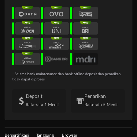
* Selama bank maintenance dan bank offline deposit dan penarikan
tidak dapat diproses
Deposit
Penarikan
Rata-rata 1 Menit
Rata-rata 5 Menit
Bersertifikasi
Tanggung
Browser