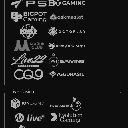
Live Casino