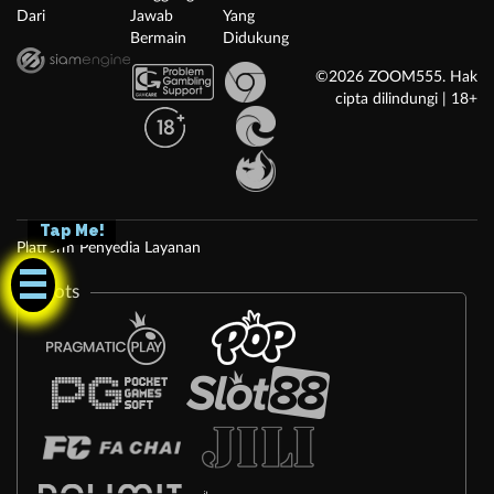
Dari
Jawab
Yang
Bermain
Didukung
©2026 ZOOM555. Hak
cipta dilindungi | 18+
Tap Me!
Platform Penyedia Layanan
Slots