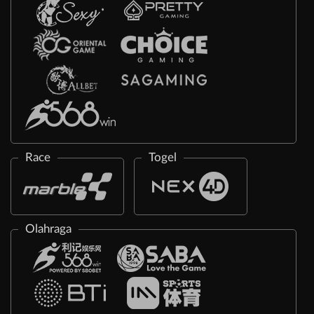
Race
Togel
Olahraga