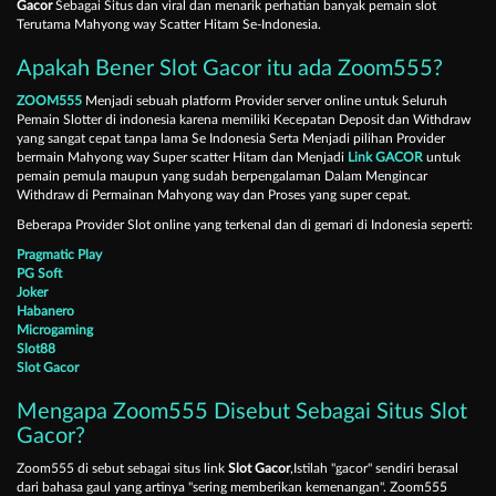
Gacor
Sebagai Situs dan viral dan menarik perhatian banyak pemain slot
Terutama Mahyong way Scatter Hitam Se-Indonesia.
Apakah Bener Slot Gacor itu ada Zoom555?
ZOOM555
Menjadi sebuah platform Provider server online untuk Seluruh
Pemain Slotter di indonesia karena memiliki Kecepatan Deposit dan Withdraw
yang sangat cepat tanpa lama Se Indonesia Serta Menjadi pilihan Provider
bermain Mahyong way Super scatter Hitam dan Menjadi
Link GACOR
untuk
pemain pemula maupun yang sudah berpengalaman Dalam Mengincar
Withdraw di Permainan Mahyong way dan Proses yang super cepat.
Beberapa Provider Slot online yang terkenal dan di gemari di Indonesia seperti:
Pragmatic Play
PG Soft
Joker
Habanero
Microgaming
Slot88
Slot Gacor
Mengapa Zoom555 Disebut Sebagai Situs Slot
Gacor?
Zoom555 di sebut sebagai situs link
Slot Gacor
,Istilah "gacor" sendiri berasal
dari bahasa gaul yang artinya "sering memberikan kemenangan". Zoom555