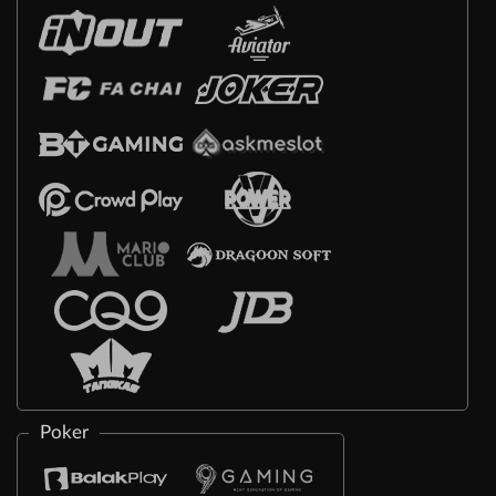
Poker