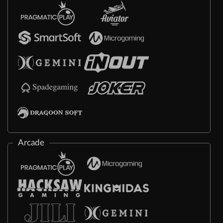
Arcade