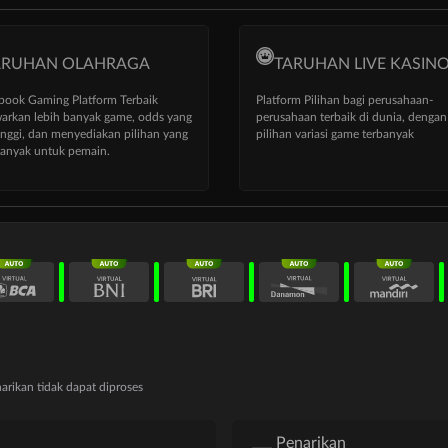
ARUHAN OLAHRAGA
TARUHAN LIVE KASIN
book Gaming Platform Terbaik
Platform Pilihan bagi perusahaan-
rkan lebih banyak game, odds yang
perusahaan terbaik di dunia, dengan
tinggi, dan menyediakan pilihan yang
pilihan variasi game terbanyak
banyak untuk pemain.
arikan tidak dapat diproses
Penarikan