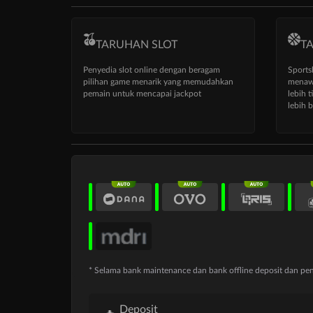
TARUHAN SLOT
T
Penyedia slot online dengan beragam
Sports
pilihan game menarik yang memudahkan
menawa
pemain untuk mencapai jackpot
lebih 
lebih 
* Selama bank maintenance dan bank offline deposit dan pen
Deposit