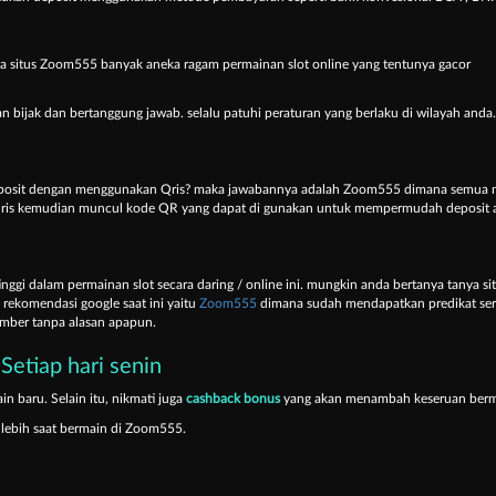
ada situs Zoom555 banyak aneka ragam permainan slot online yang tentunya gacor
n bijak dan bertanggung jawab. selalu patuhi peraturan yang berlaku di wilayah anda.
eposit dengan menggunakan Qris? maka jawabannya adalah Zoom555 dimana semua me
 qris kemudian muncul kode QR yang dapat di gunakan untuk mempermudah deposit a
gi dalam permainan slot secara daring / online ini. mungkin anda bertanya tanya si
rekomendasi google saat ini yaitu
Zoom555
dimana sudah mendapatkan predikat serta 
mber tanpa alasan apapun.
etiap hari senin
n baru. Selain itu, nikmati juga
cashback bonus
yang akan menambah keseruan berma
lebih saat bermain di Zoom555.