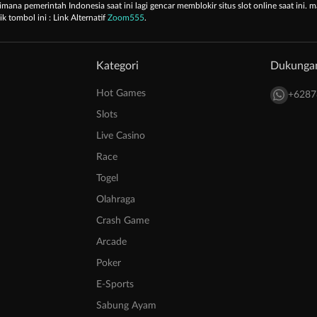
na pemerintah Indonesia saat ini lagi gencar memblokir situs slot online saat ini.
k tombol ini : Link Alternatif
Zoom555
.
Kategori
Dukunga
Hot Games
+6287
Slots
Live Casino
Race
Togel
Olahraga
Crash Game
Arcade
Poker
E-Sports
Sabung Ayam