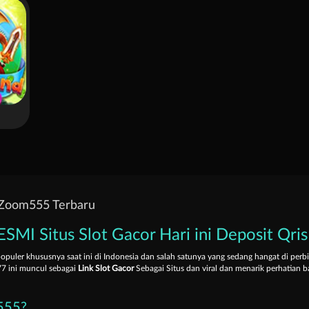
 Zoom555 Terbaru
SMI Situs Slot Gacor Hari ini Deposit Qr
puler khususnya saat ini di Indonesia dan salah satunya yang sedang hangat di perb
77 ini muncul sebagai
Link Slot Gacor
Sebagai Situs dan viral dan menarik perhatian
m555?