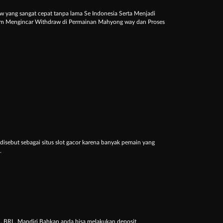
w yang sangat cepat tanpa lama Se Indonesia Serta Menjadi
m Mengincar Withdraw di Permainan Mahyong way dan Proses
 disebut sebagai situs slot gacor karena banyak pemain yang
.
, BRI , Mandiri Bahkan anda bisa melakukan deposit