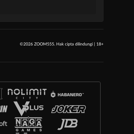
©2026 ZOOM555. Hak cipta dilindungi | 18+