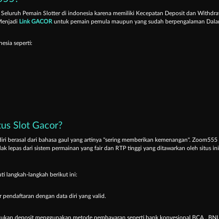
 Seluruh Pemain Slotter di indonesia karena memiliki Kecepatan Deposit dan Withdra
Menjadi
Link GACOR
untuk pemain pemula maupun yang sudah berpengalaman Dala
esia seperti:
us Slot Gacor?
endiri berasal dari bahasa gaul yang artinya "sering memberikan kemenangan". Zoom555
ak lepas dari sistem permainan yang fair dan RTP tinggi yang ditawarkan oleh situs ini
 langkah-langkah berikut ini:
r pendaftaran dengan data diri yang valid.
lakukan deposit menggunakan metode pembayaran seperti bank konvesional BCA , BNI 