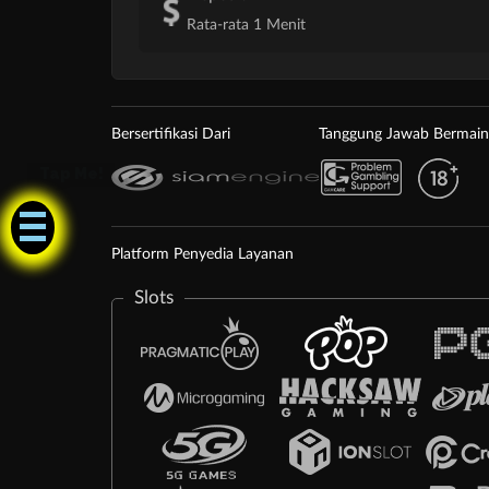
Rata-rata 1 Menit
Bersertifikasi Dari
Tanggung Jawab Bermain
Tap Me!
Platform Penyedia Layanan
Slots