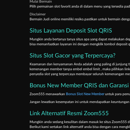
Mulai Bermain
Pilih permainan slot favorit anda di dalam menu yang tersedia p
Disclaimer
Bermain Judi online memiliki resiko.pastikan untuk bermain denga
Situs Layanan Deposit Slot QRIS
Mungkin anda bertanya tanya situs apa yang dapat melakukan d
bisa memanfaatkan layanan ini dengan mengklik tombol deposit
Situs Slot Gacor yang Terpercaya?
Keamanan dan kenyamanan Anda adalah yang paling di junjung ting
kemenangan member tanpa embel embel limit , maka pilihkan link 
penyedia slot yang terpercaya membayar seluruh kemenangan me
Bonus New Member QRIS dan Garansi S
Zoom555 menawarkan
Bonus Slot New Member
untuk para pemai
Jangan lewatkan kesempatan ini untuk mendapatkan keuntungan 
Link Alternatif Resmi Zoom555
Mungkin anda sedang kesulitan dalam masuk ke situs Zoom555 dima
Berikut kami sertakan link alternatif anda bisa dengan cara mengkli