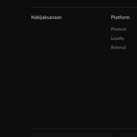
Kebijaksanaan
Platform
Promosi
Loyalty
Referral