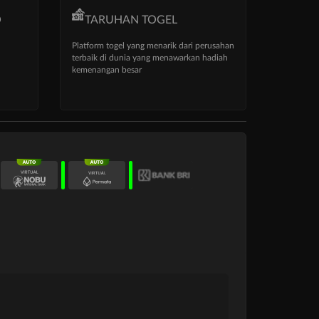
O
TARUHAN TOGEL
Platform togel yang menarik dari perusahan
terbaik di dunia yang menawarkan hadiah
kemenangan besar