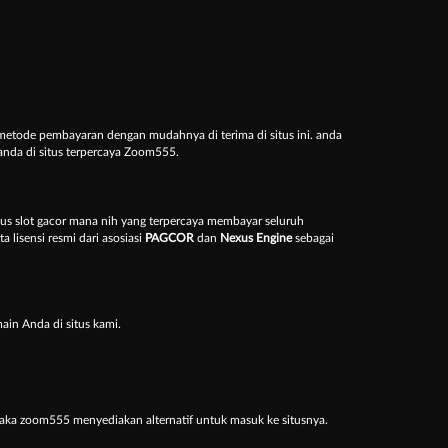
tode pembayaran dengan mudahnya di terima di situs ini. anda
nda di situs terpercaya Zoom555.
tus slot gacor mana nih yang terpercaya membayar seluruh
lisensi resmi dari asosiasi
PAGCOR
dan
Nexus Engine
sebagai
in Anda di situs kami.
 maka zoom555 menyediakan alternatif untuk masuk ke situsnya.