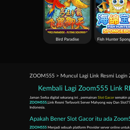
Bird Paradise
Fish Hunter Spon
ZOOM555 > Muncul Lagi Link Resmi Login
Kembali Lagi Zoom555 Link RE
Jaman Serba digital sekarang ini , permainan
Slot Gacor
semakin po
ZOOM555
,Link Resmi Terfavorit Server Mahyong way Dan Slot7
Indonesia.
Apakah Bener Slot Gacor itu ada Zoo
ZOOM555
Menjadi sebuah platform Provider server online untuk