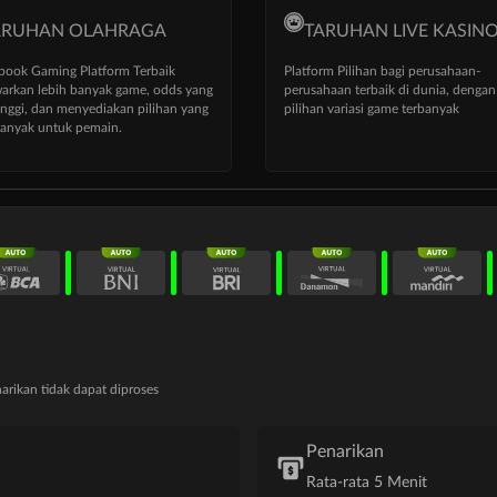
ARUHAN OLAHRAGA
TARUHAN LIVE KASIN
book Gaming Platform Terbaik
Platform Pilihan bagi perusahaan-
rkan lebih banyak game, odds yang
perusahaan terbaik di dunia, dengan
tinggi, dan menyediakan pilihan yang
pilihan variasi game terbanyak
banyak untuk pemain.
arikan tidak dapat diproses
Penarikan
Rata-rata 5 Menit