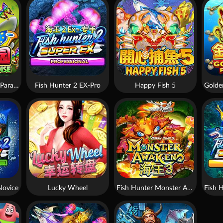
Fish Hunter Insect Paradise
Fish Hunter 2 EX-Pro
Happy Fish 5
Novice
Lucky Wheel
Fish Hunter Monster Awaken