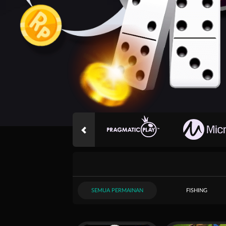
SEMUA PERMAINAN
FISHING