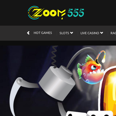
HOT GAMES
SLOTS
LIVE CASINO
RA