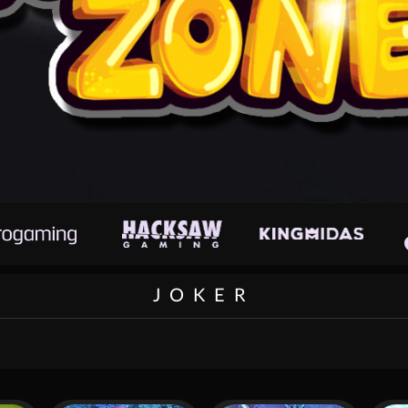
JOKER