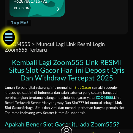
+6287881716792
KLIK DISINI
Tap Me!
ZOOM555 > Muncul Lagi Link Resmi Login
Zoom555 Terbaru
Kembali Lagi Zoom555 Link RESMI
Situs Slot Gacor Hari ini Deposit Qris
Dan Withdraw Tercepat 2025
Jaman Serba digital sekarang ini , permainan
Slot Gacor
semakin populer
khususnya saat ini di Indonesia dan salah satunya yang sedang hangat di
perbincangkan terutama kalangan pecinta slot gacor yaitu
ZOOM555
,Link
Resmi Terfavorit Server Mahyong way Dan Slot777 ini muncul sebagai
Link
Slot Gacor
Sebagai Situs dan viral dan menarik perhatian banyak pemain slot
Terutama Mahyong way Scatter Hitam Se-Indonesia.
Apakah Bener Slot Gacor itu ada Zoom555?